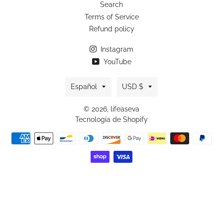
Search
Terms of Service
Refund policy
Instagram
YouTube
Idioma
Moneda
Español
USD $
© 2026,
lifeaseva
Tecnología de Shopify
Métodos
de
pago